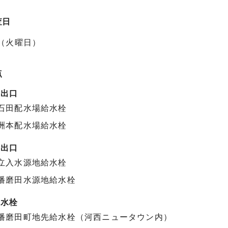
査日
日（火曜日）
点
場出口
石田配水場給水栓
洲本配水場給水栓
地出口
立入水源地給水栓
播磨田水源地給水栓
給水栓
播磨田町地先給水栓（河西ニュータウン内）