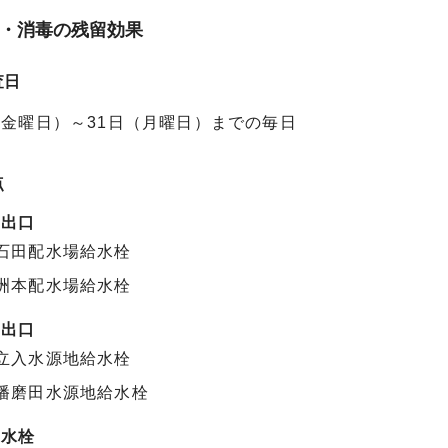
・消毒の残留効果
査日
（金曜日）～31日（月曜日）までの毎日
点
場出口
石田配水場給水栓
洲本配水場給水栓
地出口
立入水源地給水栓
播磨田水源地給水栓
給水栓