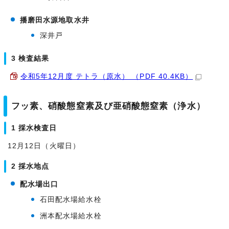
播磨田水源地取水井
深井戸
3 検査結果
令和5年12月度 テトラ（原水） （PDF 40.4KB）
フッ素、硝酸態窒素及び亜硝酸態窒素（浄水）
1 採水検査日
12月12日（火曜日）
2 採水地点
配水場出口
石田配水場給水栓
洲本配水場給水栓