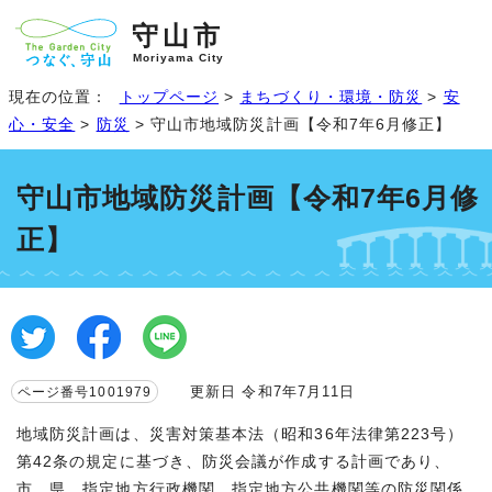
守山市
Moriyama City
現在の位置：
トップページ
>
まちづくり・環境・防災
>
安
心・安全
>
防災
> 守山市地域防災計画【令和7年6月修正】
守山市地域防災計画【令和7年6月修
正】
更新日 令和7年7月11日
ページ番号1001979
地域防災計画は、災害対策基本法（昭和36年法律第223号）
第42条の規定に基づき、防災会議が作成する計画であり、
市、県、指定地方行政機関、指定地方公共機関等の防災関係