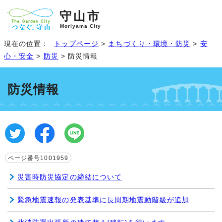
守山市
Moriyama City
現在の位置：
トップページ
>
まちづくり・環境・防災
>
安
心・安全
>
防災
> 防災情報
防災情報
ページ番号1001959
災害時防災協定の締結について
緊急地震速報の発表基準に長周期地震動階級が追加