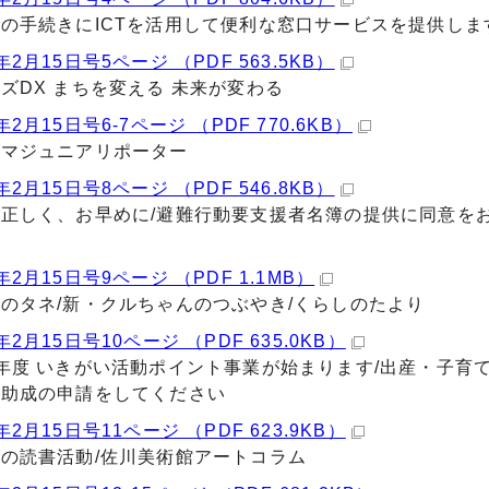
の手続きにICTを活用して便利な窓口サービスを提供し
年2月15日号5ページ （PDF 563.5KB）
ズDX まちを変える 未来が変わる
2月15日号6-7ページ （PDF 770.6KB）
ヤマジュニアリポーター
年2月15日号8ページ （PDF 546.8KB）
正しく、お早めに/避難行動要支援者名簿の提供に同意を
～
年2月15日号9ページ （PDF 1.1MB）
のタネ/新・クルちゃんのつぶやき/くらしのたより
2月15日号10ページ （PDF 635.0KB）
年度 いきがい活動ポイント事業が始まります/出産・子育
費助成の申請をしてください
2月15日号11ページ （PDF 623.9KB）
の読書活動/佐川美術館アートコラム