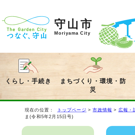
守山市
Moriyama City
くらし・手続き
まちづくり・環境・防
災
現在の位置：
トップページ
>
市政情報
>
広報・
ま(令和5年2月15日号)