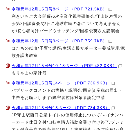
令和元年12月15日号8ページ （PDF 721.5KB）
利きいちご大会開催/6次産業化視察研修会/守山鮒寿司の
会第3回試食会/びわこ地球市民の森について考えません
か/初心者向けバードウオッチング/国松俊英さん講演会
令和元年12月15日号9ページ （PDF 759.7KB）
はたちの献血/子育て講座/生活支援サポーター養成講座/家
族介護者教室
令和元年12月15日号10-13ページ （PDF 482.0KB）
もりやまの家計簿
令和元年12月15日号14ページ （PDF 736.9KB）
パブリックコメントの実施と説明会/固定資産税の届出・
申告をお願いします/障害者控除対象者認定申請
令和元年12月15日号15ページ （PDF 734.3KB）
JR守山駅西口公衆トイレの使用停止について/マイナンバ
ーカード休日交付/自転車購入補助金受け付け終了/プレミ
アム付商品券の販売期間/風しん抗体検査・予防接種/不育