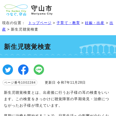
守山市
Moriyama City
現在の位置：
トップページ
>
子育て・教育
>
妊娠・出産
>
出
産
> 新生児聴覚検査
新生児聴覚検査
更新日 令和7年11月28日
ページ番号1002284
新生児聴覚検査とは、出産後に行うお子様の耳の検査をいい
ます。この検査をきっかけに聴覚障害の早期発見・治療につ
ながったお子様が増えています。
早期に治療を開始することで、日常生活への影響が少なくな