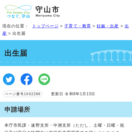
守山市
Moriyama City
現在の位置：
トップページ
>
子育て・教育
>
妊娠・出産
>
出
産
> 出生届
出生届
更新日 令和8年1月13日
ページ番号1002286
申請場所
本庁市民課・速野支所・中洲支所（ただし、土曜・日曜・祝