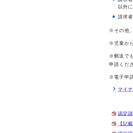
以外
請求
※その他
※児童か
※郵送で
申請くだ
※電子申
マイ
認定請求
【記載