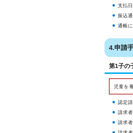
支払日
振込
通帳
4.申請
第1子の
児童を
認定
請求
請求
請求