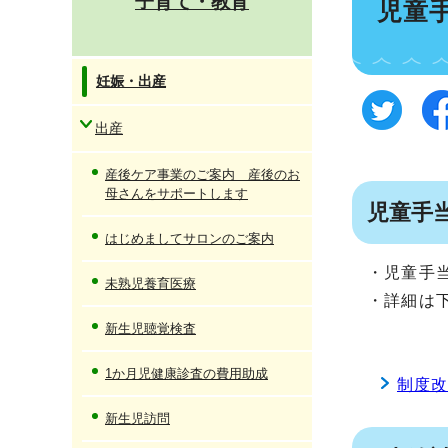
子育て・教育
児童
妊娠・出産
出産
産後ケア事業のご案内 産後のお
母さんをサポートします
児童手
はじめましてサロンのご案内
・児童手
未熟児養育医療
・詳細は
新生児聴覚検査
1か月児健康診査の費用助成
制度
新生児訪問