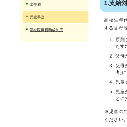
1.支給
出生届
児童手当
高校生年
する父母
福祉医療費助成制度
原則
たす
父母
父母
者)
児童
児童
どに
※児童の
ください