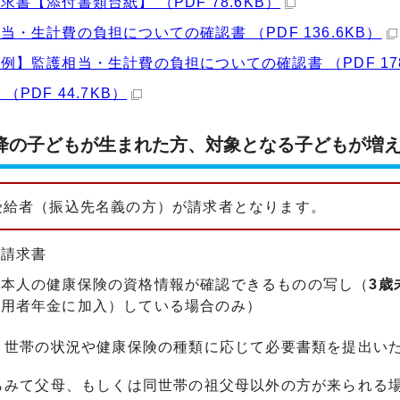
求書【添付書類台紙】 （PDF 78.6KB）
当・生計費の負担についての確認書 （PDF 136.6KB）
例】監護相当・生計費の負担についての確認書 （PDF 178
（PDF 44.7KB）
降の子どもが生まれた方、対象となる子どもが増
受給者（振込先名義の方）が請求者となります。
定請求書
者本人の健康保険の資格情報が確認できるものの写し（
3歳
被用者年金に加入）している場合のみ）
、世帯の状況や健康保険の種類に応じて必要書類を提出い
らみて父母、もしくは同世帯の祖父母以外の方が来られる