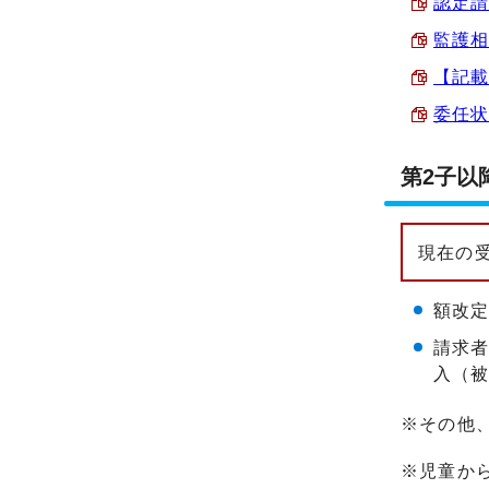
認定請
監護相
【記載
委任状 
第2子以
現在の
額改
請求
入（
※その他
※児童か