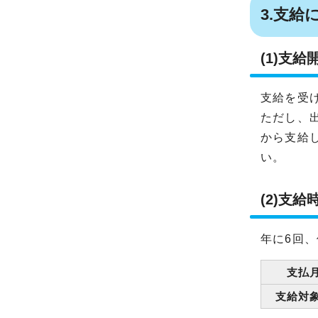
3.支給
(1)支給
支給を受
ただし、
から支給
い。
(2)支給
年に6回
支払
支給対