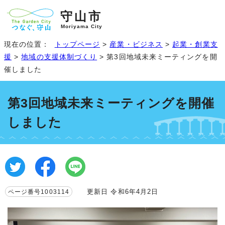
守山市
Moriyama City
現在の位置：
トップページ
>
産業・ビジネス
>
起業・創業支
援
>
地域の支援体制づくり
> 第3回地域未来ミーティングを開
催しました
第3回地域未来ミーティングを開催
しました
更新日 令和6年4月2日
ページ番号1003114