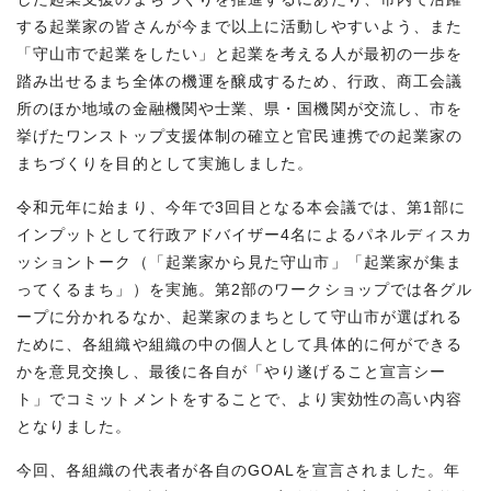
する起業家の皆さんが今まで以上に活動しやすいよう、また
「守山市で起業をしたい」と起業を考える人が最初の一歩を
踏み出せるまち全体の機運を醸成するため、行政、商工会議
所のほか地域の金融機関や士業、県・国機関が交流し、市を
挙げたワンストップ支援体制の確立と官民連携での起業家の
まちづくりを目的として実施しました。
令和元年に始まり、今年で3回目となる本会議では、第1部に
インプットとして行政アドバイザー4名によるパネルディスカ
ッショントーク（「起業家から見た守山市」「起業家が集ま
ってくるまち」）を実施。第2部のワークショップでは各グル
ープに分かれるなか、起業家のまちとして守山市が選ばれる
ために、各組織や組織の中の個人として具体的に何ができる
かを意見交換し、最後に各自が「やり遂げること宣言シー
ト」でコミットメントをすることで、より実効性の高い内容
となりました。
今回、各組織の代表者が各自のGOALを宣言されました。年