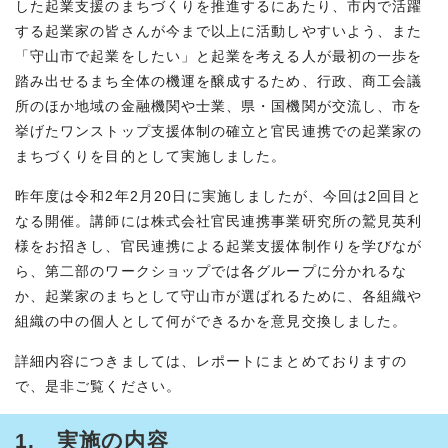
した起業支援のまちづくりを推進するにあたり、市内で活躍
する起業家の皆さんが今まで以上に活動しやすいよう、また
「守山市で起業をしたい」と起業を考える人が最初の一歩を
踏み出せるまち全体の機運を醸成するため、行政、商工会議
所のほか地域の金融機関や士業、県・国機関が交流し、市を
挙げたワンストップ支援体制の確立と官民連携での起業家の
まちづくりを目的として実施しました。
昨年度は令和2年2月20日に実施しましたが、今回は2回目と
なる開催。講師には株式会社官民連携事業研究所の鷲見英利
様をお招きし、官民連携による起業支援体制作りを学びなが
ら、第二部のワークショップでは各グループに分かれるな
か、起業家のまちとして守山市が選ばれるために、各組織や
組織の中の個人として何ができるかを意見交換しました。
詳細内容につきましては、レポートにまとめておりますの
で、是非ご覧ください。
1. 実施の内容