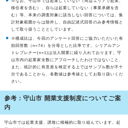
※なお、守山市では起業していない（周辺エリアで起業、
移住者を含む）、自らは起業していない（事業承継を含
む）等、本来の調査対象に該当しない回答については、集
計対象範囲からは除外し、自由記述式回答のみ参考情報と
して取り扱うこととしています。
※構成比は、今回のアンケート回答にご協力いただいた有
効回答数（n=74）を分母とした比率です。シリアルアン
トレプレナー(n=1)は法人開業に繰り入れております。守
山市内の起業家全数にアプローチしたわけではないこと、
また、統計的に有意差を検定する上ではサンプル数が不十
分であることから、各数値は参考値としてお取り扱いくだ
さい。
参考：守山市 開業支援制度についてご案
内
守山市では起業支援、誘致に積極的に取り組んでいます。起