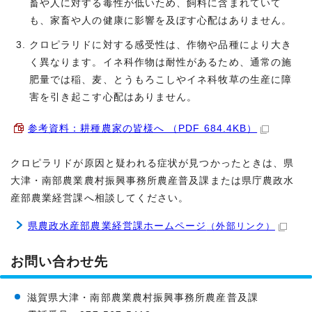
畜や人に対する毒性が低いため、飼料に含まれていて
も、家畜や人の健康に影響を及ぼす心配はありません。
クロピラリドに対する感受性は、作物や品種により大き
く異なります。イネ科作物は耐性があるため、通常の施
肥量では稲、麦、とうもろこしやイネ科牧草の生産に障
害を引き起こす心配はありません。
参考資料：耕種農家の皆様へ （PDF 684.4KB）
クロピラリドが原因と疑われる症状が見つかったときは、県
大津・南部農業農村振興事務所農産普及課または県庁農政水
産部農業経営課へ相談してください。
県農政水産部農業経営課ホームページ
（外部リンク）
お問い合わせ先
滋賀県大津・南部農業農村振興事務所農産普及課