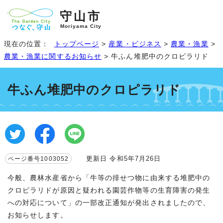
守山市
Moriyama City
現在の位置：
トップページ
>
産業・ビジネス
>
農業・漁業
>
農業・漁業に関するお知らせ
> 牛ふん堆肥中のクロピラリド
牛ふん堆肥中のクロピラリド
更新日 令和5年7月26日
ページ番号1003052
今般、農林水産省から「牛等の排せつ物に由来する堆肥中の
クロピラリドが原因と疑われる園芸作物等の生育障害の発生
への対応について」の一部改正通知が発出されましたので、
お知らせします。