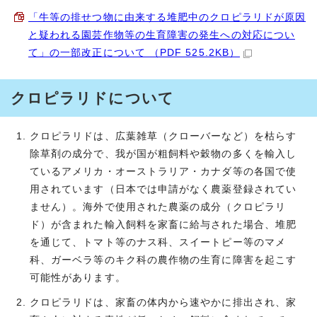
「牛等の排せつ物に由来する堆肥中のクロピラリドが原因
と疑われる園芸作物等の生育障害の発生への対応につい
て」の一部改正について （PDF 525.2KB）
クロピラリドについて
クロピラリドは、広葉雑草（クローバーなど）を枯らす
除草剤の成分で、我が国が粗飼料や穀物の多くを輸入し
ているアメリカ・オーストラリア・カナダ等の各国で使
用されています（日本では申請がなく農薬登録されてい
ません）。海外で使用された農薬の成分（クロピラリ
ド）が含まれた輸入飼料を家畜に給与された場合、堆肥
を通じて、トマト等のナス科、スイートピー等のマメ
科、ガーベラ等のキク科の農作物の生育に障害を起こす
可能性があります。
クロピラリドは、家畜の体内から速やかに排出され、家