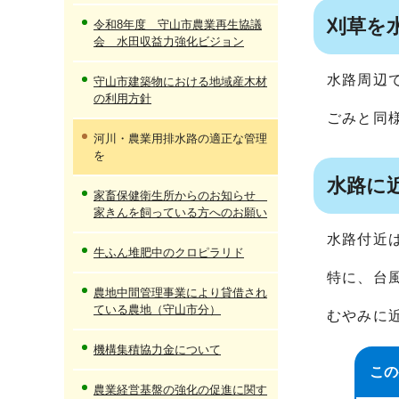
刈草を
令和8年度 守山市農業再生協議
会 水田収益力強化ビジョン
水路周辺
守山市建築物における地域産木材
の利用方針
ごみと同
河川・農業用排水路の適正な管理
を
水路に
家畜保健衛生所からのお知らせ
家きんを飼っている方へのお願い
水路付近
牛ふん堆肥中のクロピラリド
特に、台
農地中間管理事業により貸借され
ている農地（守山市分）
むやみに
機構集積協力金について
この
農業経営基盤の強化の促進に関す