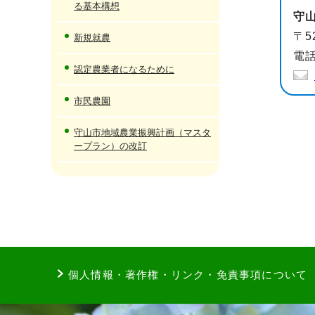
る基本構想
守
〒5
新規就農
電話
認定農業者になるために
市民農園
守山市地域農業振興計画（マスタ
ープラン）の改訂
個人情報・著作権・リンク・免責事項について