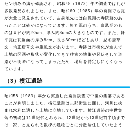
セン積みの溝が確認され、昭和48（1973）年の調査では瓦が
多数発見されました。また、昭和60（1985）年の発掘でも瓦
が大量に発見されていて、吉身地先には白鳳期の寺院跡のあ
ったことは確かになっています。軒丸瓦のうち、白鳳期のも
のは直径が約20cm、厚み約3cmの大きなものです。また、軒
平瓦は瓦当面の厚み8cm、長さ30cmほどもあり、忍冬唐草
文・均正唐草文や重弧文があります。寺跡は市街化が進んで
土地の区画や形状が変化してきて往古の地形や起伏そして道
路が不明瞭になってしまったため、場所を特定しにくくなっ
ています。
（3）横江遺跡
昭和58（1983）年から実施した発掘調査で中世の集落である
ことが判明しました。横江遺跡は志那街道に面し、河川に挟
まれ水利に適した土地に立地しています。横江遺跡の中世集
落の初現は11世紀代とみられ、12世紀から13世紀前半頃まで
は「家」と見られる数棟の建物ごとに分散居住していたよう