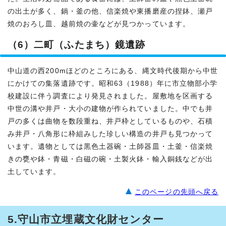
の出土が多く、鍋・釜の他、信楽焼や東播磨産の捏鉢、瀬戸
焼のおろし皿、越前焼の壷などが見つかっています。
（6）二町（ふたまち）鏡遺跡
中山道の西200mほどのところにある、縄文時代後期から中世
にかけての集落遺跡です。昭和63（1988）年に市立物部小学
校建設に伴う調査により発見されました。屋敷地を区画する
中世の溝や井戸・大小の建物が作られていました。中でも井
戸の多くは曲物を数段重ね、井戸枠としているものや、石積
み井戸・八角形に枠組みした珍しい構造の井戸も見つかって
います。遺物としては黒色土器碗・土師器皿・土釜・信楽焼
きの甕や鉢・青磁・白磁の碗・土製火鉢・輸入銅銭などが出
土しています。
このページの先頭へ戻る
5.守山市立埋蔵文化財センター