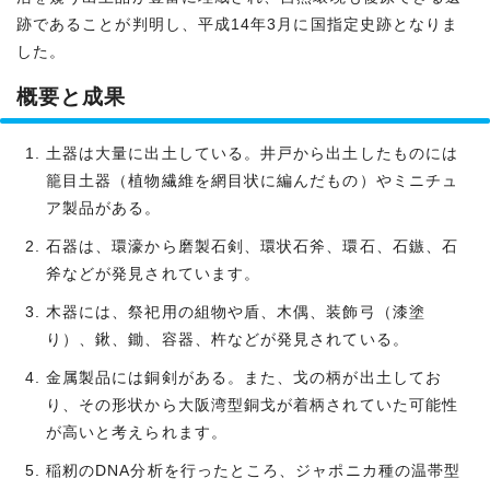
跡であることが判明し、平成14年3月に国指定史跡となりま
した。
概要と成果
土器は大量に出土している。井戸から出土したものには
籠目土器（植物繊維を網目状に編んだもの）やミニチュ
ア製品がある。
石器は、環濠から磨製石剣、環状石斧、環石、石鏃、石
斧などが発見されています。
木器には、祭祀用の組物や盾、木偶、装飾弓（漆塗
り）、鍬、鋤、容器、杵などが発見されている。
金属製品には銅剣がある。また、戈の柄が出土してお
り、その形状から大阪湾型銅戈が着柄されていた可能性
が高いと考えられます。
稲籾のDNA分析を行ったところ、ジャポニカ種の温帯型