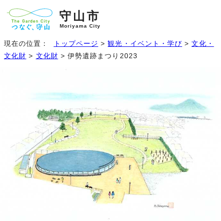
守山市
Moriyama City
現在の位置：
トップページ
>
観光・イベント・学び
>
文化・
文化財
>
文化財
> 伊勢遺跡まつり2023