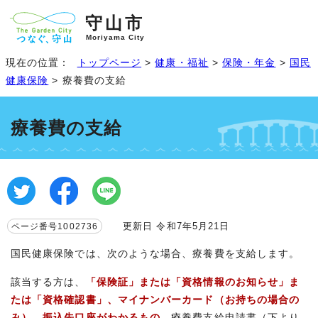
守山市
Moriyama City
現在の位置：
トップページ
>
健康・福祉
>
保険・年金
>
国民
健康保険
> 療養費の支給
療養費の支給
更新日 令和7年5月21日
ページ番号1002736
国民健康保険では、次のような場合、療養費を支給します。
該当する方は、
「
保
険証」または「資格情報のお知らせ」ま
たは「資格確認書」、マイナンバーカード（お持ちの場合の
み）、振込先口座がわかるもの
、療養費支給申請書（下より