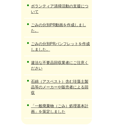
ボランティア清掃活動の支援につ
いて
ごみの分別PR動画を作成しまし
た。
ごみの分別PRパンフレットを作成
しました。
違法な不要品回収業者にご注意く
ださい
石綿（アスベスト）含む珪藻土製
品等のメーカーや販売者による回
収
「一般廃棄物（ごみ）処理基本計
画」を策定しました