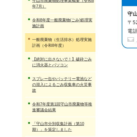
守山市廃棄物処理事業概要（令和8
年7月）
守
令和8年度一般廃棄物(ごみ)処理実
〒5
施計画
電話
一般廃棄物（生活排水）処理実施
計画（令和8年度）
【絶対に出さないで！】破砕ごみ
に消火器とパソコン
スプレー缶やバッテリー電池など
の混入によるごみ収集車の火災事
故
令和7年度第1回守山市廃棄物等推
進審議会結果
「守山市分別収集計画（第10
期）」を策定しました