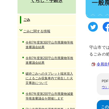
くらし・手続き
一般
ごみ
ごみに関する情報
令和7年度第3回守山市廃棄物等推
進審議会結果
守山市で
るごみの
令和7年度第2回守山市廃棄物等推
進審議会結果
令和8
破砕ごみへのタブレット端末混入
によるごみ収集車内で発生した火
PD
災事故について
ウ）
令和7年度第2回守山市廃棄物減量
等推進審議会を開催します
この