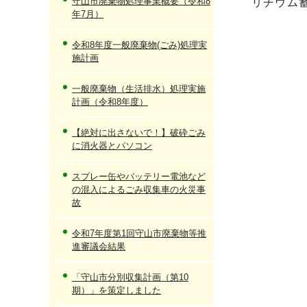
守山市廃棄物処理事業概要（令和8
リチウム
年7月）
令和8年度一般廃棄物(ごみ)処理実
施計画
一般廃棄物（生活排水）処理実施
計画（令和8年度）
【絶対に出さないで！】破砕ごみ
に消火器とパソコン
スプレー缶やバッテリー電池など
の混入によるごみ収集車の火災事
故
令和7年度第1回守山市廃棄物等推
進審議会結果
「守山市分別収集計画（第10
期）」を策定しました