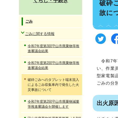
くらし・手続き
破砕
故に
ごみ
ごみに関する情報
令和7年度第3回守山市廃棄物等推
進審議会結果
令和7年
令和7年度第2回守山市廃棄物等推
進審議会結果
い、作業
型家電製
破砕ごみへのタブレット端末混入
ごみの分
によるごみ収集車内で発生した火
災事故について
令和7年度第2回守山市廃棄物減量
出火原
等推進審議会を開催します