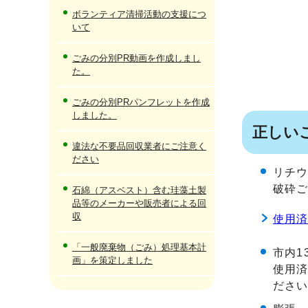
ボランティア清掃活動の支援につ
いて
ごみの分別PR動画を作成しまし
た。
ごみの分別PRパンフレットを作成
しました。
正しい
違法な不要品回収業者にご注意く
ださい
リチ
破砕
石綿（アスベスト）含む珪藻土製
品等のメーカーや販売者による回
収
使用
「一般廃棄物（ごみ）処理基本計
市内1
画」を策定しました
使用
ださ