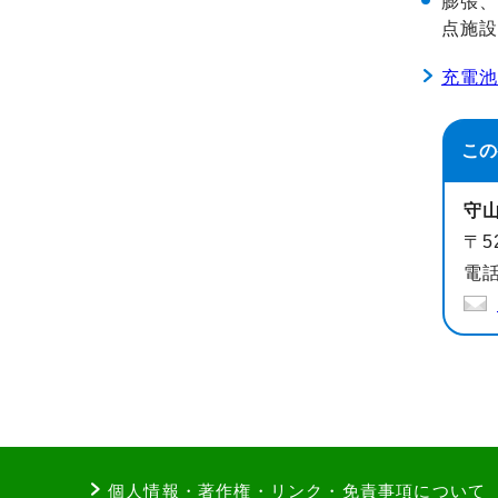
膨張
点施
充電
この
守
〒5
電話
個人情報・著作権・リンク・免責事項について