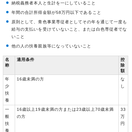
納税義務者本人と生計を一にしていること
年間の合計所得金額が58万円以下であること
原則として、青色事業専従者としてその年を通じて一度も
給与の支払いを受けていないこと、または白色専従者でな
いこと
他の人の扶養親族等になっていないこと
名
適用条件
控
称
除
額
年
16歳未満の方
な
少
し
扶
養
一
16歳以上19歳未満の方または23歳以上70歳未満
33
般
の方
万
扶
円
養