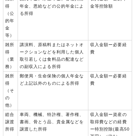
得
年金、恩給などの公的年金によ
金等控除額
（公
る所得
的年
金
等）
雑所
講演料、原稿料またはネットオ
収入金額ー必要経
得
ークションなどを利用した個人
費
（業
取引若しくは食料品の配達など
務）
の副収入による所得
雑所
郵便局・生命保険の個人年金な
収入金額ー必要経
得
ど上記以外のものによる所得
費
（そ
の
他）
総合
車両、機械、特許権、著作権、
収入金額ー資産の
譲渡
書画、骨とう品、貴金属などを
取得費などの経費
所得
譲渡した所得
ー特別控除(最高50