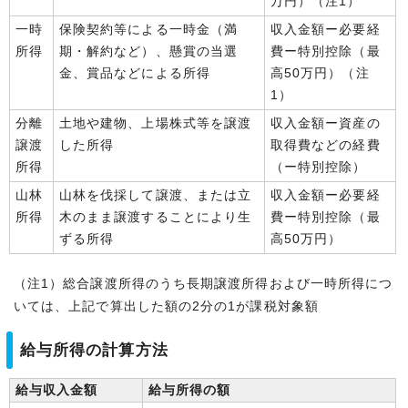
万円）（注1）
一時
保険契約等による一時金（満
収入金額ー必要経
所得
期・解約など）、懸賞の当選
費ー特別控除（最
金、賞品などによる所得
高50万円）（注
1）
分離
土地や建物、上場株式等を譲渡
収入金額ー資産の
譲渡
した所得
取得費などの経費
所得
（ー特別控除）
山林
山林を伐採して譲渡、または立
収入金額ー必要経
所得
木のまま譲渡することにより生
費ー特別控除（最
ずる所得
高50万円）
（注1）総合譲渡所得のうち長期譲渡所得および一時所得につ
いては、上記で算出した額の2分の1が課税対象額
給与所得の計算方法
給与収入金額
給与所得の額