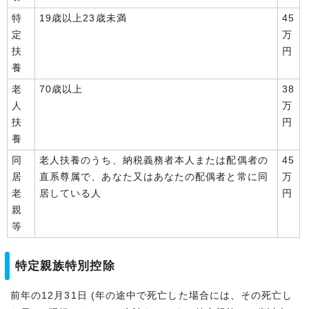
特
19歳以上23歳未満
45
定
万
扶
円
養
老
70歳以上
38
人
万
扶
円
養
同
老人扶養のうち、納税義務者本人または配偶者の
45
居
直系尊属で、あなた又はあなたの配偶者と常に同
万
老
居している人
円
親
等
特定親族特別控除
前年の12月31日 (年の途中で死亡した場合には、その死亡し