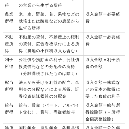
得
の営業から生ずる所得
農業
米、麦、野菜、花、果物などの
収入金額ー必要経
所得
栽培または酪農などの農業から
費
生ずる所得
不動
不動産の貸付、不動産上の権利
収入金額ー必要経
産所
の貸付、広告看板取付による所
費
得
得（農地の小作料収入も含む）
利子
公社債や預貯金の利子、公社債
収入金額＝利子所
所得
投資信託などの分配金の所得
得の金額
（分離課税されたものは除く）
配当
法人から受ける利益の配当、余
収入金額ー株式な
所得
剰金の分配などによる所得、証
どの元本の取得に
券投資信託収益の分配金
要した負債の利子
給与
給与、賃金（パート、アルバイ
収入金額ー給与所
所得
ト含む）、賞与、専従者給与
得控除額（－所得
金額調整控除）
雑所
国民年金、厚生年金、各種共済
収入金額ー公的年