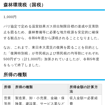
森林環境税（国税）
1,000円
パリ協定で定める温室効果ガス排出制限目標の達成や災害防
止を図るため、森林整備等に必要な地方税源を安定的に確保
する観点から、令和6年度から課税されることとなりました。
なお、これまで、東日本大震災の復興を図ることを目的とし
た「復興特別税」が市民税および県民税の均等割にそれぞれ
500円ずつ（計1,000円）加算されていましたが、令和5年度
をもって終了しました。
所得の種類
所得
所得の種類
所得金額の計算方
法
営業
製造業、卸・小売業、金融・保
収入金額ー必要経
等所
険業、建設業、サービス業など
費