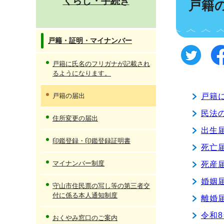
くらし・手続き
戸籍
戸籍・証明・マイナンバー
戸籍に氏名のフリガナが記載され
るようになります。
戸籍の届出
戸籍
民法
住所変更の届出
出生
印鑑登録・印鑑登録証明書
死亡
マイナンバー制度
死産
婚姻
守山市住民票の写し等の第三者交
付に係る本人通知制度
離婚
令和
おくやみ窓口のご案内