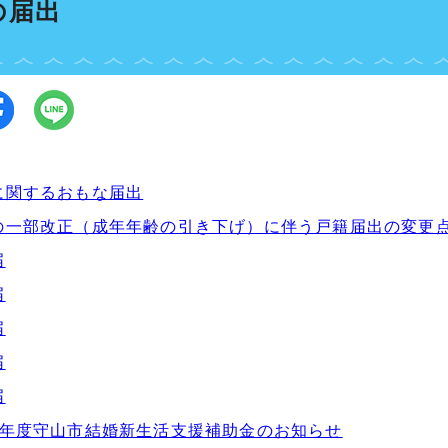
の届出
に関するおもな届出
の一部改正（成年年齢の引き下げ）に伴う戸籍届出の変更
届
届
届
届
届
8年度守山市結婚新生活支援補助金のお知らせ