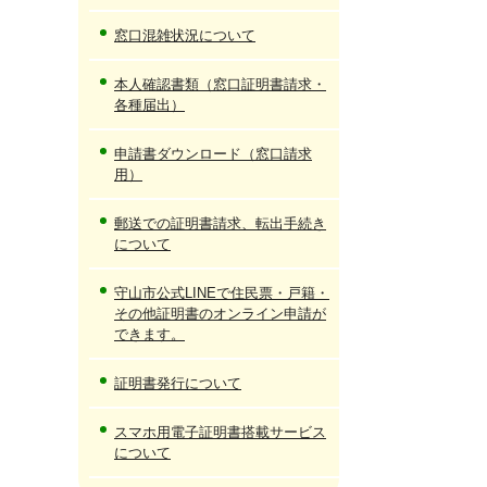
窓口混雑状況について
本人確認書類（窓口証明書請求・
各種届出）
申請書ダウンロード（窓口請求
用）
郵送での証明書請求、転出手続き
について
守山市公式LINEで住民票・戸籍・
その他証明書のオンライン申請が
できます。
証明書発行について
スマホ用電子証明書搭載サービス
について