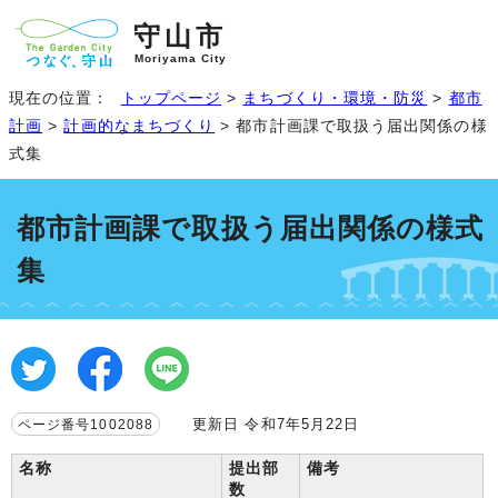
守山市
Moriyama City
現在の位置：
トップページ
>
まちづくり・環境・防災
>
都市
計画
>
計画的なまちづくり
> 都市計画課で取扱う届出関係の様
式集
都市計画課で取扱う届出関係の様式
集
更新日 令和7年5月22日
ページ番号1002088
名称
提出部
備考
数