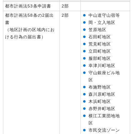
都市計画法53条申請書
2部
都市計画法58条の2届出
2部
中山道守山宿等
書
岡・立入地区
（地区計画の区域内にお
笠原地区
ける行為の届出書）
石田町地区
荒見町地区
立田町地区
服部町地区
幸津川町地区
守山銀座ビル地
区
布施野地区
森川原町地区
木浜町地区
赤野井町地区
横江工業団地地
区
市民交流ゾーン