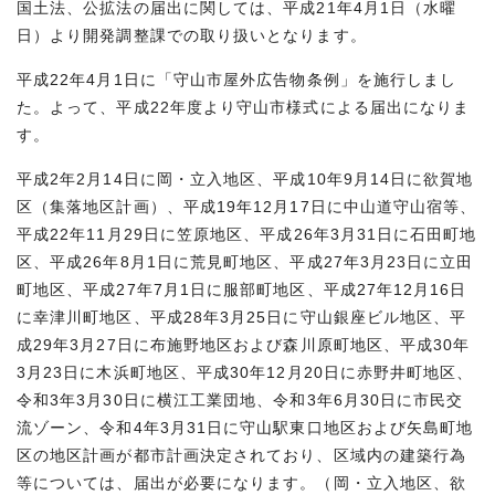
国土法、公拡法の届出に関しては、平成21年4月1日（水曜
日）より開発調整課での取り扱いとなります。
平成22年4月1日に「守山市屋外広告物条例」を施行しまし
た。よって、平成22年度より守山市様式による届出になりま
す。
平成2年2月14日に岡・立入地区、平成10年9月14日に欲賀地
区（集落地区計画）、平成19年12月17日に中山道守山宿等、
平成22年11月29日に笠原地区、平成26年3月31日に石田町地
区、平成26年8月1日に荒見町地区、平成27年3月23日に立田
町地区、平成27年7月1日に服部町地区、平成27年12月16日
に幸津川町地区、平成28年3月25日に守山銀座ビル地区、平
成29年3月27日に布施野地区および森川原町地区、平成30年
3月23日に木浜町地区、平成30年12月20日に赤野井町地区、
令和3年3月30日に横江工業団地、令和3年6月30日に市民交
流ゾーン、令和4年3月31日に守山駅東口地区および矢島町地
区の地区計画が都市計画決定されており、区域内の建築行為
等については、届出が必要になります。（岡・立入地区、欲