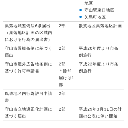
地区
守山駅東口地区
矢島町地区
集落地域整備法6条届出
2部
欲賀地区集落地区計画
（集落地区計画の区域内
における行為の届出書）
守山市景観条例に基づく
2部
平成20年度より市条
届出
例施行
守山市屋外広告物条例に
2部
平成22年度より市条
基づく許可申請書
＊除却
例施行
届けは1
部
風致地区内行為許可申請
2部
書
守山市立地適正化計画に
2部
平成29年3月31日の計
基づく届出
画の公表に伴い開始