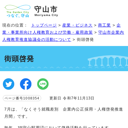
守山市
Moriyama City
現在の位置：
トップページ
>
産業・ビジネス
>
商工業
>
企
業・事業所向け人権教育および労働・雇用政策
>
守山市企業内
人権教育推進協議会の活動について
> 街頭啓発
街頭啓発
更新日 令和7年11月13日
ページ番号1008354
7月は、「なくそう就職差別 企業内公正採用・人権啓発推進
月間」です。
毎年、JR守山駅周辺において啓発活動を行っています。