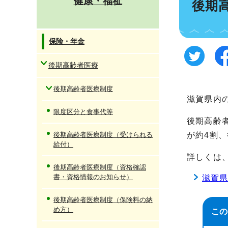
健康・福祉
後期
保険・年金
後期高齢者医療
後期高齢者医療制度
滋賀県内
限度区分と食事代等
後期高齢
後期高齢者医療制度（受けられる
が約4割
給付）
詳しくは
後期高齢者医療制度（資格確認
書・資格情報のお知らせ）
滋賀
後期高齢者医療制度（保険料の納
め方）
この