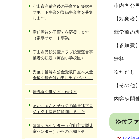
市内各公
守山市産前産後の子育て応援家事
サポート事業の登録事業者を募集
します。
【対象者
就学前の
産前産後の子育てを応援します
（家事サポート事業）
【参加費
守山市民設児童クラブ設置運営事
業者の決定（河西小学校区）
無料
児童手当等を公金受取口座へ入金
※ただし
希望の場合はお申し出ください。
【その他
離乳食の進め方・作り方
内容や開
あかちゃんとそなえの輪推進プロ
ジェクト宣言に賛同しました
添付ファ
ほほえみセンター（守山市大型児
童センター）からのお知らせ
R8親