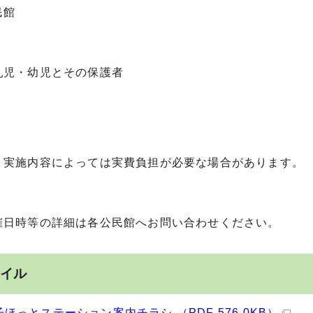
民館
】
乳児・幼児とその保護者
】
、実施内容によっては実費負担が必要な場合があります。
】
催日時等の詳細は各公民館へお問い合わせください。
イル
子ほっとステーション案内チラシ （PDF 576.0KB）