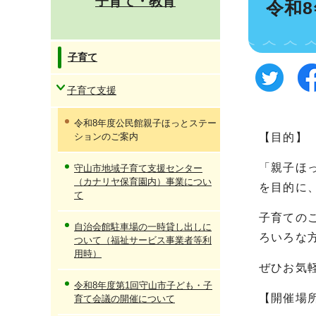
子育て・教育
令和
子育て
子育て支援
令和8年度公民館親子ほっとステー
ションのご案内
【目的】
「親子ほ
守山市地域子育て支援センター
（カナリヤ保育園内）事業につい
を目的に
て
子育ての
自治会館駐車場の一時貸し出しに
ろいろな
ついて（福祉サービス事業者等利
用時）
ぜひお気
令和8年度第1回守山市子ども・子
【開催場
育て会議の開催について