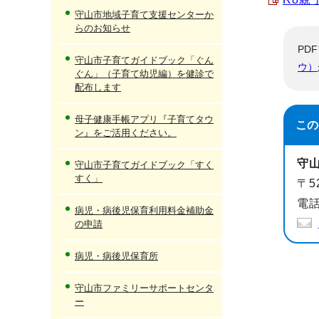
守山市地域子育て支援センターか
らのお知らせ
PD
守山市子育てガイドブック「ぐん
ウ）
ぐん」（子育て幼児編）を健診で
配布します
母子健康手帳アプリ『子育てタウ
この
ン』をご活用ください。
守
守山市子育てガイドブック「すく
すく」
〒5
電話
病児・病後児保育利用料金補助金
の申請
病児・病後児保育所
守山市ファミリーサポートセンタ
ー