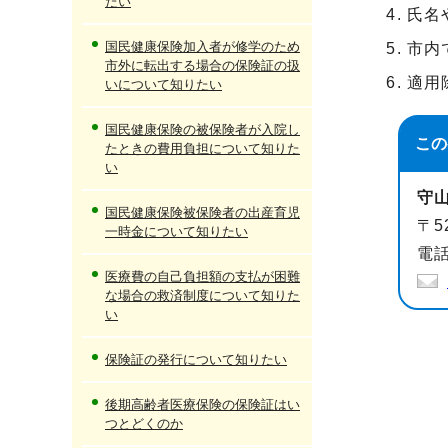
たい
氏名
国民健康保険加入者が修学のため
市内
市外に転出する場合の保険証の扱
適用
いについて知りたい
国民健康保険の被保険者が入院し
この
たときの費用負担について知りた
い
守
国民健康保険被保険者の出産育児
〒5
一時金について知りたい
電話
医療費の自己負担額の支払が困難
な場合の救済制度について知りた
い
保険証の発行について知りたい
後期高齢者医療保険の保険証はい
つとどくのか