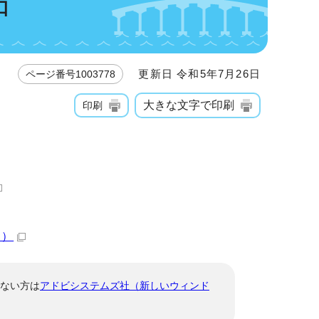
口
更新日 令和5年7月26日
ページ番号1003778
大きな文字で印刷
印刷
B）
でない方は
アドビシステムズ社（新しいウィンド