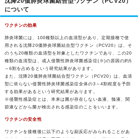
沈降20価肺炎球菌結合型ワクチン（PCV20）
について
ワクチンの効果
肺炎球菌には、100種類以上の血清型があり、定期接種で使
用される沈降20価肺炎球菌結合型ワクチン（PCV20）は、そ
のうち20種類の血清型を対象としたワクチンであり、この20
種類の血清型は、成人侵襲性肺炎球菌感染症(※)の原因の約5
～6割を占めるという研究結果があります。
また、沈降20価肺炎球菌結合型ワクチン（PCV20）は、血清
型に依らない侵襲性肺炎球菌感染症全体の3～4割程度を予防
する効果があるという研究結果があります。
※侵襲性感染症とは、本来は菌が存在しない血液、髄液、関
節液などから菌が検出される感染症のことをいいます。
ワクチンの安全性
ワクチンを接種後に以下のような副反応がみられることがあ