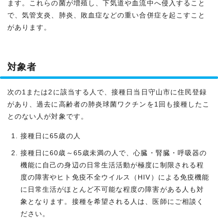
ます。これらの菌が増殖し、下気道や血流中へ侵入すること
で、気管支炎、肺炎、敗血症などの重い合併症を起こすこと
があります。
対象者
次の1または2に該当する人で、接種日当日守山市に住民登録
があり、過去に高齢者の肺炎球菌ワクチンを1回も接種したこ
とのない人が対象です。
接種日に65歳の人
接種日に60歳～65歳未満の人で、心臓・腎臓・呼吸器の
機能に自己の身辺の日常生活活動が極度に制限される程
度の障害やヒト免疫不全ウイルス（HIV）による免疫機能
に日常生活がほとんど不可能な程度の障害がある人も対
象となります。接種を希望される人は、医師にご相談く
ださい。