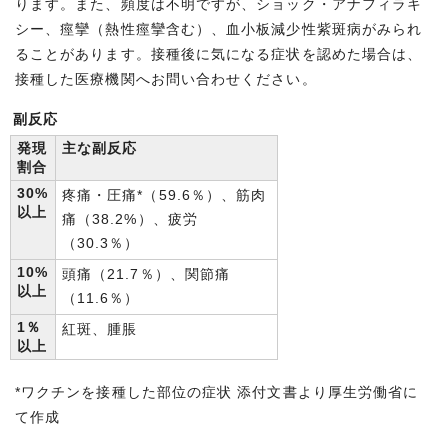
ります。また、頻度は不明ですが、ショック・アナフィラキ
シー、痙攣（熱性痙攣含む）、血小板減少性紫斑病がみられ
ることがあります。接種後に気になる症状を認めた場合は、
接種した医療機関へお問い合わせください。
副反応
発現
主な副反応
割合
30%
疼痛・圧痛*（59.6％）、筋肉
以上
痛（38.2%）、疲労
（30.3％）
10%
頭痛（21.7％）、関節痛
以上
（11.6％）
1％
紅斑、腫脹
以上
*ワクチンを接種した部位の症状 添付文書より厚生労働省に
て作成