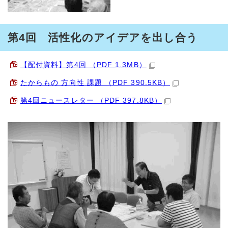
第4回 活性化のアイデアを出し合う
【配付資料】第4回 （PDF 1.3MB）
たからもの 方向性 課題 （PDF 390.5KB）
第4回ニュースレター （PDF 397.8KB）