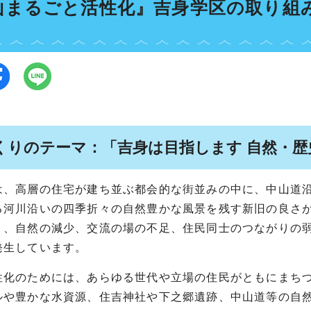
山まるごと活性化』吉身学区の取り組
くりのテーマ：「吉身は目指します 自然・
は、高層の住宅が建ち並ぶ都会的な街並みの中に、中山道
る河川沿いの四季折々の自然豊かな風景を残す新旧の良さ
り、自然の減少、交流の場の不足、住民同士のつながりの
発生しています。
性化のためには、あらゆる世代や立場の住民がともにまち
ルや豊かな水資源、住吉神社や下之郷遺跡、中山道等の自