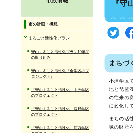
市政情報
『守
市の計画・構想
まるごと活性化プラン
守山まるごと活性化プラン10年間
の取り組み
まちづ
守山まるごと活性化『全学区のプ
ロジェクト』
小津学区
地と琵琶
『守山まるごと活性化』中洲学区
のプロジェクト
の往来の
に変化し
『守山まるごと活性化』速野学区
のプロジェクト
まちの活
域の財産
『守山まるごと活性化』河西学区