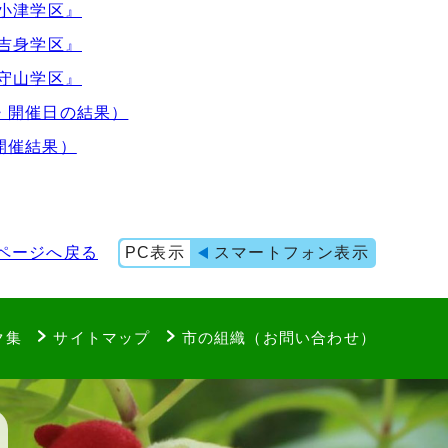
小津学区』
吉身学区』
守山学区』
・開催日の結果）
開催結果）
ページへ戻る
PC表示
スマートフォン表示
ク集
サイトマップ
市の組織（お問い合わせ）