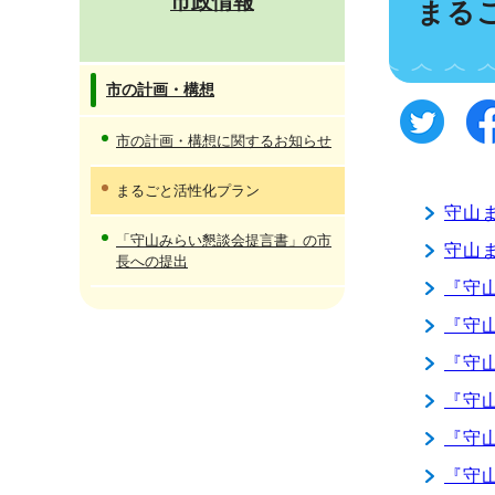
市政情報
まる
市の計画・構想
市の計画・構想に関するお知らせ
まるごと活性化プラン
守山
「守山みらい懇談会提言書」の市
守山
長への提出
『守
『守
『守
『守
『守
『守