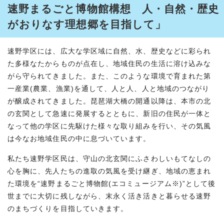
速野まるごと博物館構想 人・自然・歴史
がおりなす理想郷を目指して」
速野学区には、広大な学区域に自然、水、歴史などに彩られ
た多様なたからものが点在し、地域住民の生活に溶け込みな
がら守られてきました。また、このような環境で育まれた第
一産業(農業、漁業)を通して、人と人、人と地域のつながり
が醸成されてきました。琵琶湖大橋の開通以降は、本市の北
の玄関として急速に発展するとともに、新旧の住民が一体と
なって他の学区に先駆けた様々な取り組みを行い、その気風
は今なお地域住民の中に息づいています。
私たち速野学区民は、守山の北玄関にふさわしいもてなしの
心を胸に、先人たちの進取の気風を受け継ぎ、地域の恵まれ
た環境を“速野まるごと博物館(エコミュージアム※)”として後
世までに大切に残しながら、末永く活き活きと暮らせる速野
のまちづくりを目指していきます。