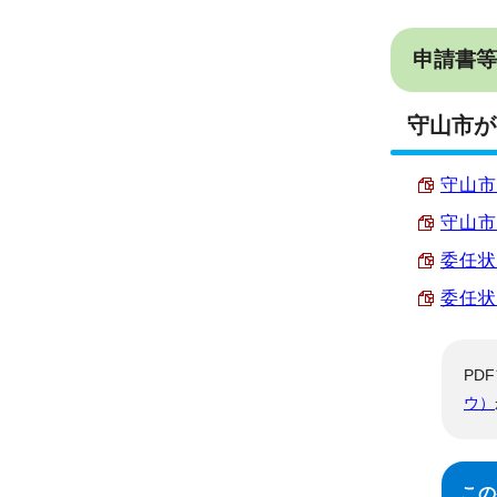
申請書等
守山市が
守山市
守山市
委任状 
委任状
PD
ウ）
この