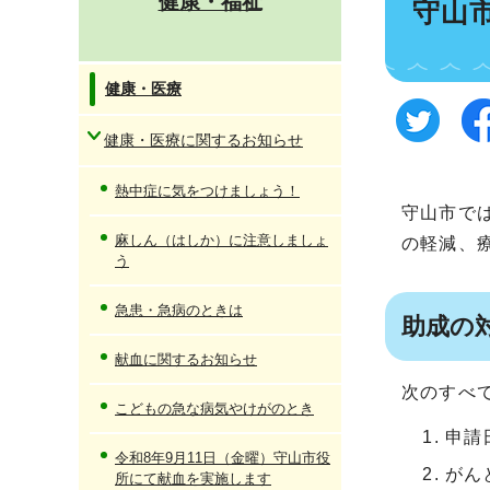
健康・福祉
守山
健康・医療
健康・医療に関するお知らせ
熱中症に気をつけましょう！
守山市で
麻しん（はしか）に注意しましょ
の軽減、
う
急患・急病のときは
助成の
献血に関するお知らせ
次のすべ
こどもの急な病気やけがのとき
申請
令和8年9月11日（金曜）守山市役
がん
所にて献血を実施します