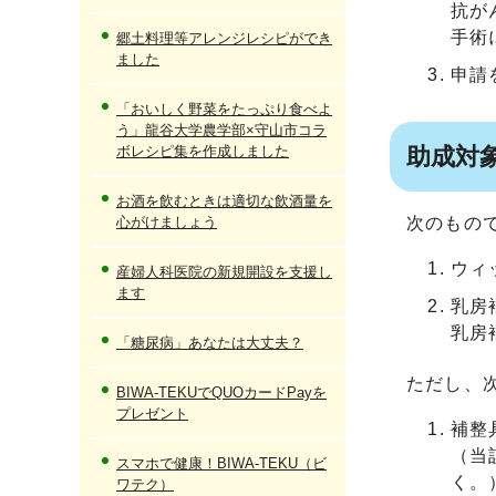
抗が
手術
郷土料理等アレンジレシピができ
ました
申請
「おいしく野菜をたっぷり食べよ
う」龍谷大学農学部×守山市コラ
ボレシピ集を作成しました
助成対
お酒を飲むときは適切な飲酒量を
心がけましょう
次のもの
ウィ
産婦人科医院の新規開設を支援し
ます
乳房
乳房
「糖尿病」あなたは大丈夫？
ただし、
BIWA-TEKUでQUOカードPayを
プレゼント
補整
（当
スマホで健康！BIWA-TEKU（ビ
く。
ワテク）