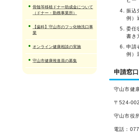
ピー
骨髄等移植ドナー助成金について
振込
（ドナー・勤務事業所）
例）
【歯科】守山市のフッ化物洗口事
委任
業
書き
申請
オンライン健康相談の実施
例）
守山市健康推進員の募集
申請窓口
守山市健
〒524-
守山市役
電話：077-