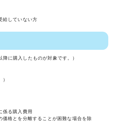
受給していない方
日以降に購入したものが対象です。）
。）
。
に係る購入費用
の価格とを分離することが困難な場合を除