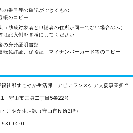
先の番号等の確認ができるもの
通帳のコピー
状（助成対象者と申請者の住所が同一でない場合のみ）
方は記入例を参考にしてください。
者の身分証明書類
運転免許証、保険証、マイナンバーカード等のコピー
康福祉部すこやか生活課 アピアランスケア支援事業担当
0021 守山市吉身二丁目5番22号
所すこやか生活課（守山市役所2階）
581-0201