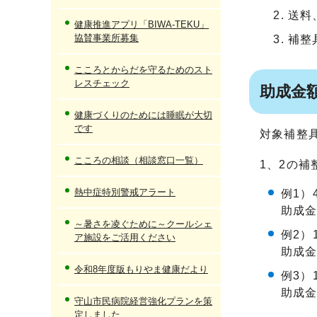
送料
健康推進アプリ「BIWA-TEKU」
協賛事業所募集
補整
こころとからだを守るためのスト
レスチェック
助成金
健康づくりのためには睡眠が大切
です
対象補整具
こころの相談（相談窓口一覧）
1、2の
熱中症特別警戒アラート
例1）
助成金
～暑さを凌ぐために～クールシェ
例2）
ア施設をご活用ください
助成金
令和8年度版もりやま健康だより
例3）
助成金
守山市民病院経営強化プランを策
定しました