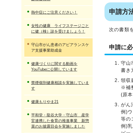
申請方
熱中症にご注意ください！
女性の健康 ライフステージごと
次の書類
に健（検）診を受けましょう！
守山市がん患者のアピアランスケ
申請に必
ア支援事業助成金
守山
健康づくりに関する動画を
YouTubeに公開しています
書き
領収
禁煙個別健康相談を実施していま
※補
す
(原
健康もりやま21
がん
例)
平和堂・龍谷大学・守山市 産学
等の
官連携した食育の推進事業 新惣
例)
菜のお披露目会を実施しました