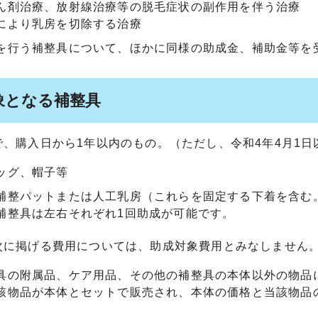
ん剤治療、放射線治療等の脱毛症状の副作用を伴う治療
により乳房を切除する治療
を行う補整具について、ほかに同様の助成金、補助金等を
象となる補整具
で、購入日から1年以内のもの。（ただし、令和4年4月1
ッグ、帽子等
補整パットまたは人工乳房（これらを固定する下着を含む
補整具は左右それぞれ1回助成が可能です。
次に掲げる費用については、助成対象費用とみなしません
具の附属品、ケア用品、その他の補整具の本体以外の物品
該物品が本体とセットで販売され、本体の価格と当該物品
）