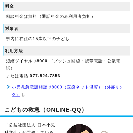
料金
相談料金は無料（通話料金のみ利用者負担）
対象者
県内に在住の15歳以下の子ども
利用方法
短縮ダイヤル
♯8000
（プッシュ回線・携帯電話・公衆電
話）
または電話
077-524-7856
小児救急電話相談 ♯8000（医療ネット滋賀）
（外部リン
ク）
こどもの救急（ONLINE-QQ）
「公益社団法人 日本小児
科学会」が監修している