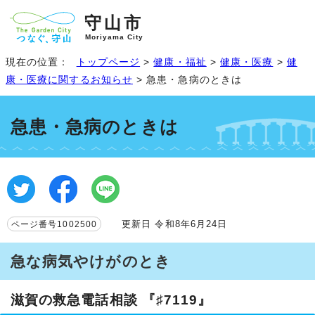
守山市
Moriyama City
現在の位置：
トップページ
>
健康・福祉
>
健康・医療
>
健
康・医療に関するお知らせ
> 急患・急病のときは
急患・急病のときは
更新日 令和8年6月24日
ページ番号1002500
急な病気やけがのとき
滋賀の救急電話相談 『♯7119』